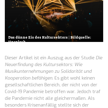
Das dünne Eis des Kultursektors | Bildquelle:
Unsplash
Dieser Artikel ist ein Auszug aus der Studie
Die
Neuerfindung des Kultursektors: Wie
Musikunternehmungen zu Solidarität und
Kooperation befähigen
. Es gibt wohl keinen
gesellschaftlichen Bereich, der nicht von der
Covid-19 Pandemie betroffen war. Jedoch traf
die Pandemie nicht alle gleichermaßen. Als
besonders Krisenanfällig stellte sich der