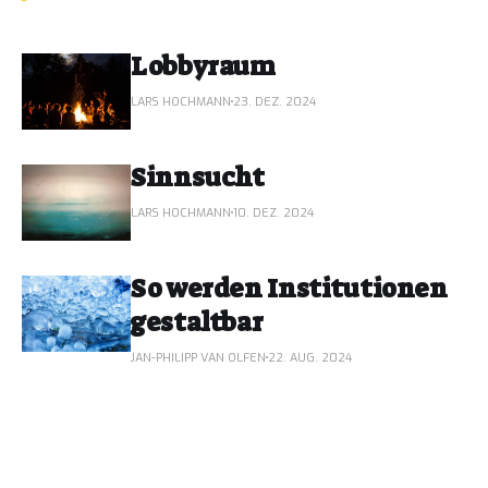
Lobbyraum
LARS HOCHMANN
23. DEZ. 2024
Sinnsucht
LARS HOCHMANN
10. DEZ. 2024
So werden Institutionen
gestaltbar
JAN-PHILIPP VAN OLFEN
22. AUG. 2024