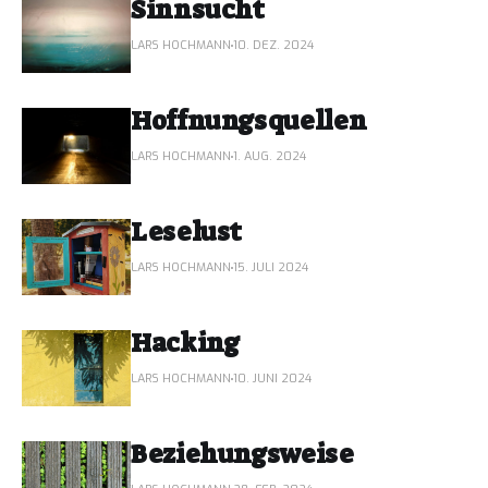
Sinnsucht
LARS HOCHMANN
10. DEZ. 2024
Hoffnungsquellen
LARS HOCHMANN
1. AUG. 2024
Leselust
LARS HOCHMANN
15. JULI 2024
Hacking
LARS HOCHMANN
10. JUNI 2024
Beziehungsweise