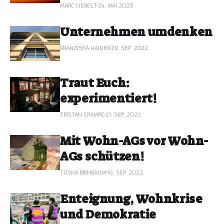
MARC LIEBELT
24. MAI 2023
Unternehmen umdenken
FRANZISKA HAIDER
29. SEP. 2022
Traut Euch:
experimentiert!
TRISTAN CRAMPE
21. SEP. 2022
Mit Wohn-AGs vor Wohn-
AGs schützen!
TOSKA BIRNBAUM
16. SEP. 2022
Enteignung, Wohnkrise
und Demokratie