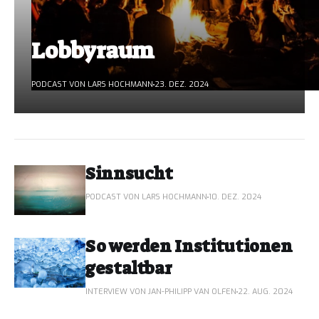
Lobbyraum
PODCAST VON LARS HOCHMANN
23. DEZ. 2024
Sinnsucht
PODCAST VON LARS HOCHMANN
10. DEZ. 2024
So werden Institutionen
gestaltbar
INTERVIEW VON JAN-PHILIPP VAN OLFEN
22. AUG. 2024