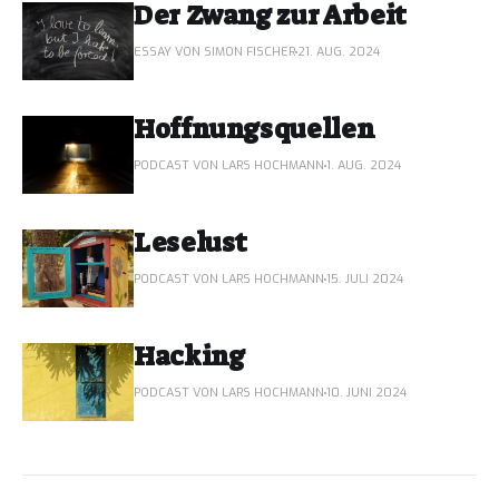
Der Zwang zur Arbeit
ESSAY VON SIMON FISCHER
21. AUG. 2024
Hoffnungsquellen
PODCAST VON LARS HOCHMANN
1. AUG. 2024
Leselust
PODCAST VON LARS HOCHMANN
15. JULI 2024
Hacking
PODCAST VON LARS HOCHMANN
10. JUNI 2024