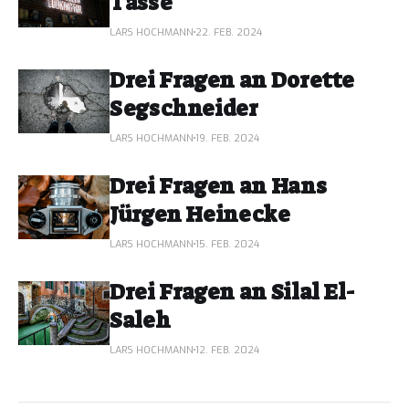
Tasse
LARS HOCHMANN
22. FEB. 2024
Drei Fragen an Dorette
Segschneider
LARS HOCHMANN
19. FEB. 2024
Drei Fragen an Hans
Jürgen Heinecke
LARS HOCHMANN
15. FEB. 2024
Drei Fragen an Silal El-
Saleh
LARS HOCHMANN
12. FEB. 2024